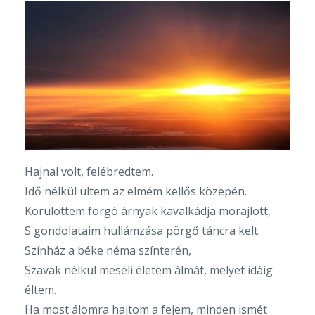
Hajnal volt, felébredtem.
Idő nélkül ültem az elmém kellős közepén.
Körülöttem forgó árnyak kavalkádja morajlott,
S gondolataim hullámzása pörgő táncra kelt.
Színház a béke néma színterén,
Szavak nélkül meséli életem álmát, melyet idáig
éltem.
Ha most álomra hajtom a fejem, minden ismét