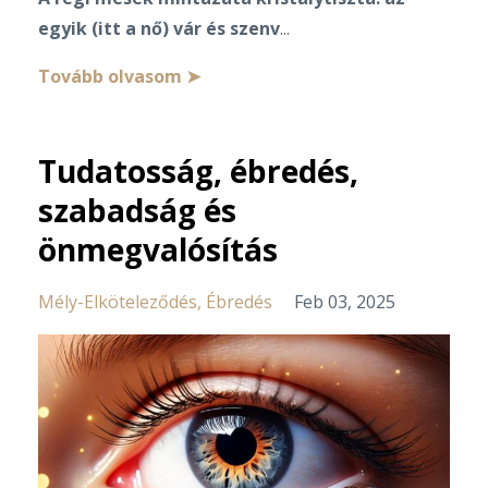
egyik (itt a nő) vár és szenv
...
Tovább olvasom ➤
Tudatosság, ébredés,
szabadság és
önmegvalósítás
Mély-Elköteleződés
Ébredés
Feb 03, 2025