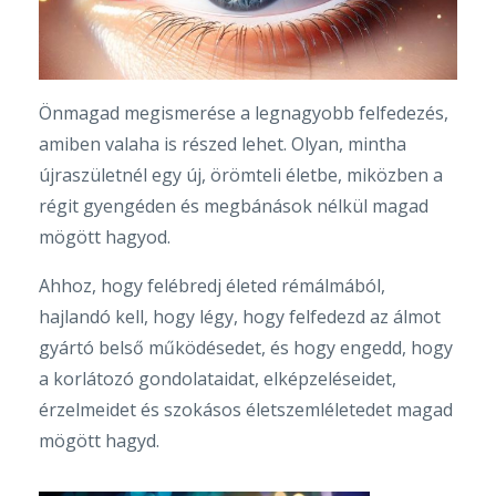
Önmagad megismerése a legnagyobb felfedezés,
amiben valaha is részed lehet. Olyan, mintha
újraszületnél egy új, örömteli életbe, miközben a
régit gyengéden és megbánások nélkül magad
mögött hagyod.
Ahhoz, hogy felébredj életed rémálmából,
hajlandó kell, hogy légy, hogy felfedezd az álmot
gyártó belső működésedet, és hogy engedd, hogy
a korlátozó gondolataidat, elképzeléseidet,
érzelmeidet és szokásos életszemléletedet magad
mögött hagyd.