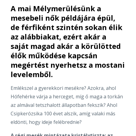
A mai Mélymerülésünk a
mesebeli nők példájára épül,
de férfiként szintén sokan élik
az alábbiakat, ezért akár a
saját magad akár a körülötted
élők működése kapcsán
megértést nyerhetsz a mostani
levelemből.
Emlékszel a gyerekkori mesékre? Azokra, ahol
Hófehérke várja a herceget, míg ő maga a torkán
az almával tetszhalott állapotban fekszik? Ahol
Csipkerózsika 100 évet alszik, amíg valaki más
eldönti, hogy ideje felébrednie?
A régi mesék mintázata kristálytiszta: az