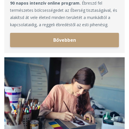
90 napos intenzív online program.
Ébreszd fel
természetes bölcsességedet az Éberség tisztaságával, és
alakítsd át vele életed minden területét a munkádtól a
kapcsolataidig, a reggeli ébredéstől az esti pihenésig.
Bővebben