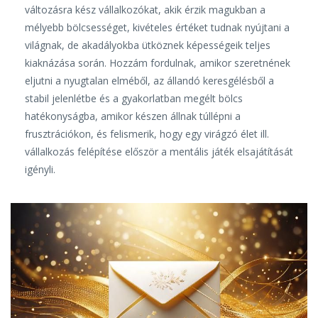
változásra kész vállalkozókat, akik érzik magukban a
mélyebb bölcsességet, kivételes értéket tudnak nyújtani a
világnak, de akadályokba ütköznek képességeik teljes
kiaknázása során. Hozzám fordulnak, amikor szeretnének
eljutni a nyugtalan elméből, az állandó keresgélésből a
stabil jelenlétbe és a gyakorlatban megélt bölcs
hatékonyságba, amikor készen állnak túllépni a
frusztrációkon, és felismerik, hogy egy virágzó élet ill.
vállalkozás felépítése először a mentális játék elsajátítását
igényli.