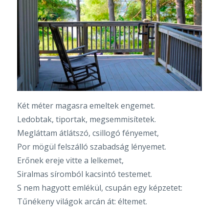
Két méter magasra emeltek engemet.
Ledobtak, tiportak, megsemmisítetek.
Megláttam átlátszó, csillogó fényemet,
Por mögül felszálló szabadság lényemet.
Erőnek ereje vitte a lelkemet,
Siralmas síromból kacsintó testemet.
S nem hagyott emlékül, csupán egy képzetet:
Tűnékeny világok arcán át: éltemet.