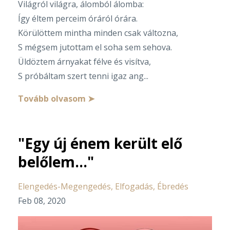
Világról világra, álomból álomba:
Így éltem perceim óráról órára.
Körülöttem mintha minden csak változna,
S mégsem jutottam el soha sem sehova.
Üldöztem árnyakat félve és visítva,
S próbáltam szert tenni igaz ang
...
Tovább olvasom ➤
"Egy új énem került elő
belőlem..."
Elengedés-Megengedés
Elfogadás
Ébredés
Feb 08, 2020