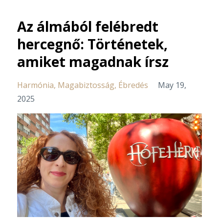
Az álmából felébredt
hercegnő: Történetek,
amiket magadnak írsz
Harmónia
Magabiztosság
Ébredés
May 19,
2025