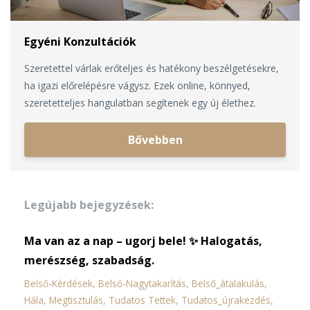
Egyéni Konzultációk
Szeretettel várlak erőteljes és hatékony beszélgetésekre,
ha igazi előrelépésre vágysz. Ezek online, könnyed,
szeretetteljes hangulatban segítenek egy új élethez.
Bővebben
Legújabb bejegyzések:
Ma van az a nap – ugorj bele! ✨ Halogatás,
merészség, szabadság.
Belső-Kérdések
Belső-Nagytakarítás
Belső_átalakulás
Hála
Megtisztulás
Tudatos Tettek
Tudatos_újrakezdés