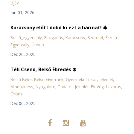
Újév
Jan 01, 2026
Karácsony előtt dobd ki ezt a hármat! 🎄
Belső_egyensúly
Elfogadás
Karácsony
Szeretet
Érzelmi-
Egyensúly
Ünnep
Dec 20, 2025
Téli Csend, Belső Ébredés ❄️
Belső Béke
Belső-Gyermek
Gyermeki-Tükör
Jelenlét
Mindfulness
Nyugalom
Tudatos Jelenlét
Év-Végi-Lezárás
Öröm
Dec 06, 2025