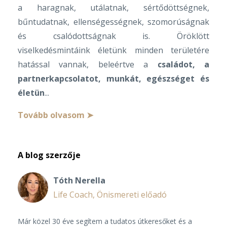
a haragnak, utálatnak, sértődöttségnek,
bűntudatnak, ellenségességnek, szomorúságnak
és csalódottságnak is. Öröklött
viselkedésmintáink életünk minden területére
hatással vannak, beleértve a
családot, a
partnerkapcsolatot, munkát, egészséget és
életün
...
Tovább olvasom ➤
A blog szerzője
Tóth Nerella
Life Coach, Önismereti előadó
Már közel 30 éve segítem a tudatos útkeresőket és a