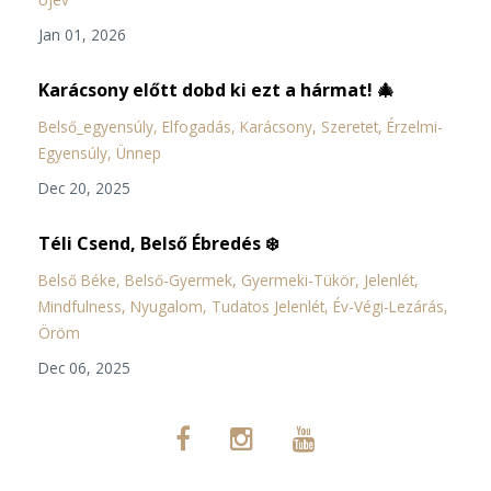
Jan 01, 2026
Karácsony előtt dobd ki ezt a hármat! 🎄
Belső_egyensúly
Elfogadás
Karácsony
Szeretet
Érzelmi-
Egyensúly
Ünnep
Dec 20, 2025
Téli Csend, Belső Ébredés ❄️
Belső Béke
Belső-Gyermek
Gyermeki-Tükör
Jelenlét
Mindfulness
Nyugalom
Tudatos Jelenlét
Év-Végi-Lezárás
Öröm
Dec 06, 2025