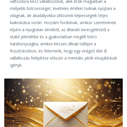
változásra kész vállalkozókat, akik érzik magukban a
mélyebb bölcsességet, kivételes értéket tudnak nyújtani a
világnak, de akadályokba ütköznek képességeik teljes
kiaknázása során. Hozzám fordulnak, amikor szeretnének
eljutni a nyugtalan elméből, az állandó keresgélésből a
stabil jelenlétbe és a gyakorlatban megélt bölcs
hatékonyságba, amikor készen állnak túllépni a
frusztrációkon, és felismerik, hogy egy virágzó élet ill.
vállalkozás felépítése először a mentális játék elsajátítását
igényli.