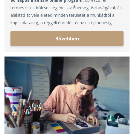
90 napos intenzív online program.
Ébreszd fel
természetes bölcsességedet az Éberség tisztaságával, és
alakítsd át vele életed minden területét a munkádtól a
kapcsolataidig, a reggeli ébredéstől az esti pihenésig.
Bővebben