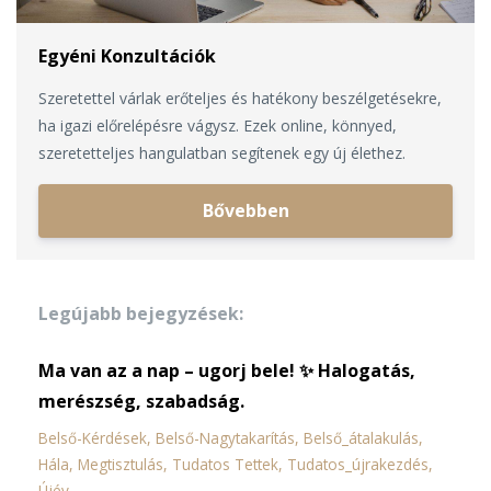
Egyéni Konzultációk
Szeretettel várlak erőteljes és hatékony beszélgetésekre,
ha igazi előrelépésre vágysz. Ezek online, könnyed,
szeretetteljes hangulatban segítenek egy új élethez.
Bővebben
Legújabb bejegyzések:
Ma van az a nap – ugorj bele! ✨ Halogatás,
merészség, szabadság.
Belső-Kérdések
Belső-Nagytakarítás
Belső_átalakulás
Hála
Megtisztulás
Tudatos Tettek
Tudatos_újrakezdés
Újév