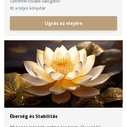
Szeretnél tovább válogatni?
Itt a teljes könyvtár:
Ugrás az elejére
Éberség és Stabilitás